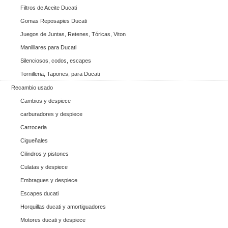
Filtros de Aceite Ducati
Gomas Reposapies Ducati
Juegos de Juntas, Retenes, Tóricas, Viton
Manilllares para Ducati
Silenciosos, codos, escapes
Tornilleria, Tapones, para Ducati
Recambio usado
Cambios y despiece
carburadores y despiece
Carroceria
Cigueñales
Cilindros y pistones
Culatas y despiece
Embragues y despiece
Escapes ducati
Horquillas ducati y amortiguadores
Motores ducati y despiece