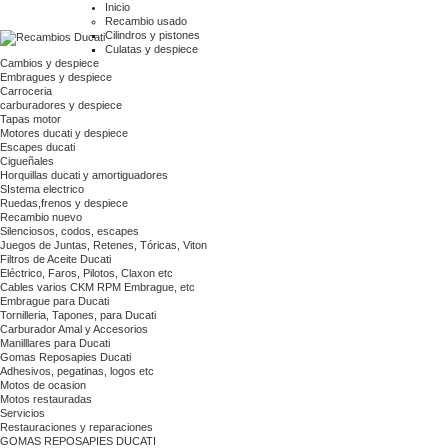
Inicio
Recambio usado
Cilindros y pistones
Culatas y despiece
Cambios y despiece
Embragues y despiece
Carroceria
carburadores y despiece
Tapas motor
Motores ducati y despiece
Escapes ducati
Cigueñales
Horquillas ducati y amortiguadores
SIstema electrico
Ruedas,frenos y despiece
Recambio nuevo
Silenciosos, codos, escapes
Juegos de Juntas, Retenes, Tóricas, Viton
Filtros de Aceite Ducati
Eléctrico, Faros, Pilotos, Claxon etc
Cables varios CKM RPM Embrague, etc
Embrague para Ducati
Tornilleria, Tapones, para Ducati
Carburador Amal y Accesorios
Manilllares para Ducati
Gomas Reposapies Ducati
Adhesivos, pegatinas, logos etc
Motos de ocasion
Motos restauradas
Servicios
Restauraciones y reparaciones
GOMAS REPOSAPIES DUCATI