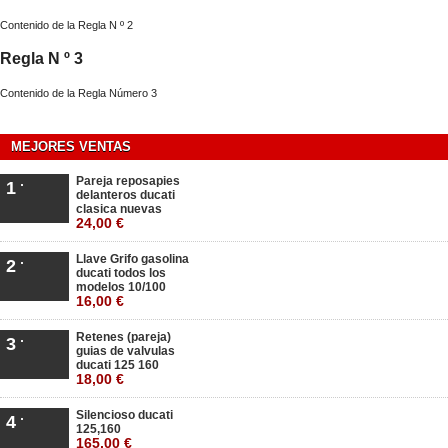
Contenido de la Regla N º 2
Regla N º 3
Contenido de la Regla Número 3
MEJORES VENTAS
Pareja reposapies
1
delanteros ducati
clasica nuevas
24,00 €
Llave Grifo gasolina
2
ducati todos los
modelos 10/100
16,00 €
Retenes (pareja)
3
guias de valvulas
ducati 125 160
18,00 €
Silencioso ducati
4
125,160
165,00 €