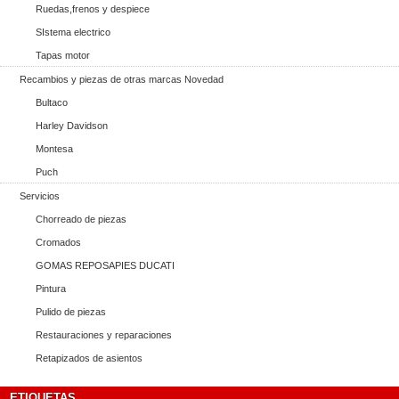
Ruedas,frenos y despiece
SIstema electrico
Tapas motor
Recambios y piezas de otras marcas Novedad
Bultaco
Harley Davidson
Montesa
Puch
Servicios
Chorreado de piezas
Cromados
GOMAS REPOSAPIES DUCATI
Pintura
Pulido de piezas
Restauraciones y reparaciones
Retapizados de asientos
ETIQUETAS