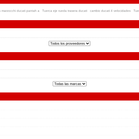
s marzocchi ducati pantah a
Tuerca eje rueda trasera ducati
cambio ducati 4 velocidades
Tue