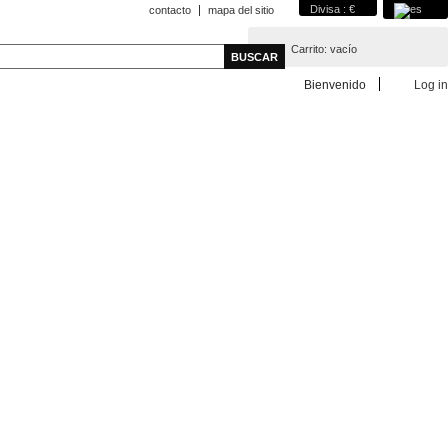
Divisa : €
contacto
mapa del sitio
Carrito:
vacío
Bienvenido
Log in