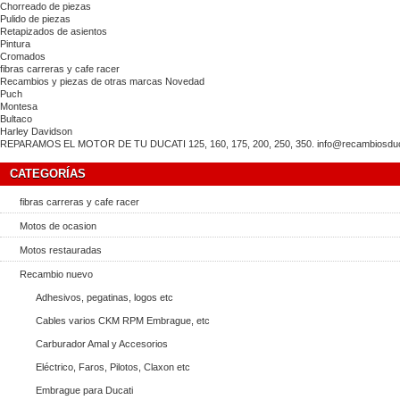
Chorreado de piezas
Pulido de piezas
Retapizados de asientos
Pintura
Cromados
fibras carreras y cafe racer
Recambios y piezas de otras marcas Novedad
Puch
Montesa
Bultaco
Harley Davidson
REPARAMOS EL MOTOR DE TU DUCATI 125, 160, 175, 200, 250, 350. info@recambiosducat
CATEGORÍAS
fibras carreras y cafe racer
Motos de ocasion
Motos restauradas
Recambio nuevo
Adhesivos, pegatinas, logos etc
Cables varios CKM RPM Embrague, etc
Carburador Amal y Accesorios
Eléctrico, Faros, Pilotos, Claxon etc
Embrague para Ducati