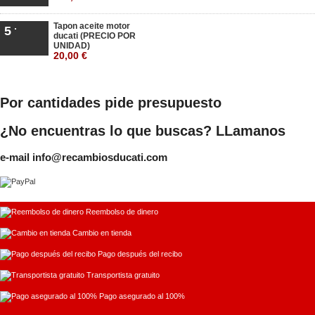
Tapon aceite motor
5
ducati (PRECIO POR
UNIDAD)
20,00 €
Por cantidades pide presupuesto
¿No encuentras lo que buscas? LLamanos
e-mail info@recambiosducati.com
Reembolso de dinero
Cambio en tienda
Pago después del recibo
Transportista gratuito
Pago asegurado al 100%