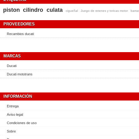
piston
cilindro
culata
cigueñal
Juego de retenes y toricas motor
barra
PROVEEDORES
Recambios ducati
MARCAS
Ducati
Ducati mototrans
INFORMACIÓN
Entrega
Aviso legal
Condiciones de uso
Sobre