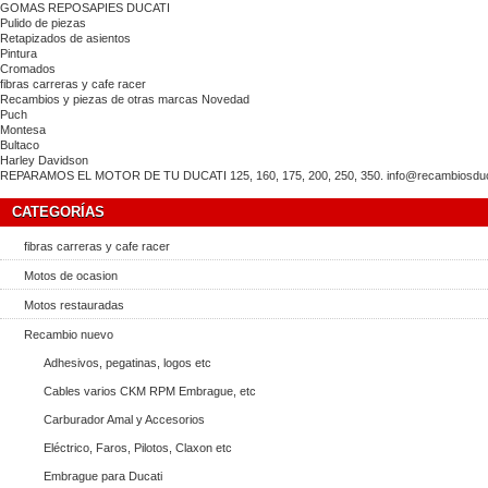
GOMAS REPOSAPIES DUCATI
Pulido de piezas
Retapizados de asientos
Pintura
Cromados
fibras carreras y cafe racer
Recambios y piezas de otras marcas Novedad
Puch
Montesa
Bultaco
Harley Davidson
REPARAMOS EL MOTOR DE TU DUCATI 125, 160, 175, 200, 250, 350. info@recambiosducat
CATEGORÍAS
fibras carreras y cafe racer
Motos de ocasion
Motos restauradas
Recambio nuevo
Adhesivos, pegatinas, logos etc
Cables varios CKM RPM Embrague, etc
Carburador Amal y Accesorios
Eléctrico, Faros, Pilotos, Claxon etc
Embrague para Ducati