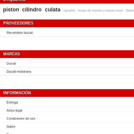
piston
cilindro
culata
cigueñal
Juego de retenes y toricas motor
Depos
PROVEEDORES
Recambios ducati
MARCAS
Ducati
Ducati mototrans
INFORMACIÓN
Entrega
Aviso legal
Condiciones de uso
Sobre