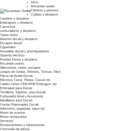
Inicio
Recambio usado
Cilindros y pistones
Culatas y despiece
Cambios y despiece
Embragues y despiece
Carroceria
carburadores y despiece
Tapas motor
Motores ducati y despiece
Escapes ducati
Cigueñales
Horquillas ducati y amortiguadores
SIstema electrico
Ruedas,frenos y despiece
Recambio nuevo
Silenciosos, codos, escapes
Juegos de Juntas, Retenes, Tóricas, Viton
Filtros de Aceite Ducati
Eléctrico, Faros, Pilotos, Claxon etc
Cables varios CKM RPM Embrague, etc
Embrague para Ducati
Tornilleria, Tapones, para Ducati
Carburador Amal y Accesorios
Manilllares para Ducati
Gomas Reposapies Ducati
Adhesivos, pegatinas, logos etc
Motos de ocasion
Motos restauradas
Servicios
Restauraciones y reparaciones
Chorreado de piezas