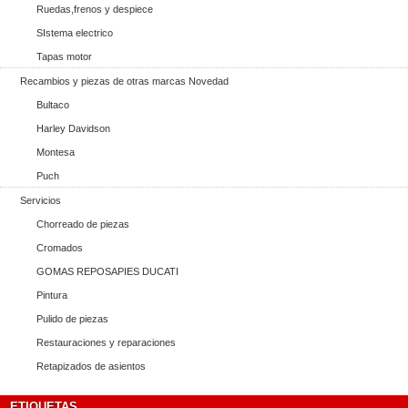
Ruedas,frenos y despiece
SIstema electrico
Tapas motor
Recambios y piezas de otras marcas Novedad
Bultaco
Harley Davidson
Montesa
Puch
Servicios
Chorreado de piezas
Cromados
GOMAS REPOSAPIES DUCATI
Pintura
Pulido de piezas
Restauraciones y reparaciones
Retapizados de asientos
ETIQUETAS