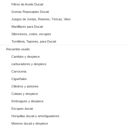
Filtros de Aceite Ducati
Gomas Reposapies Ducati
Juegos de Juntas, Retenes, Tóricas, Viton
Manilllares para Ducati
Silenciosos, codos, escapes
Tornilleria, Tapones, para Ducati
Recambio usado
Cambios y despiece
carburadores y despiece
Carroceria
Cigueñales
Cilindros y pistones
Culatas y despiece
Embragues y despiece
Escapes ducati
Horquillas ducati y amortiguadores
Motores ducati y despiece