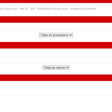
ito ducati road
elite 31
200
Guardabarros ducati vento
escapes ducati desmo