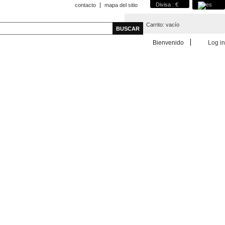
Divisa : €
contacto
mapa del sitio
Carrito:
vacío
Bienvenido
Log in