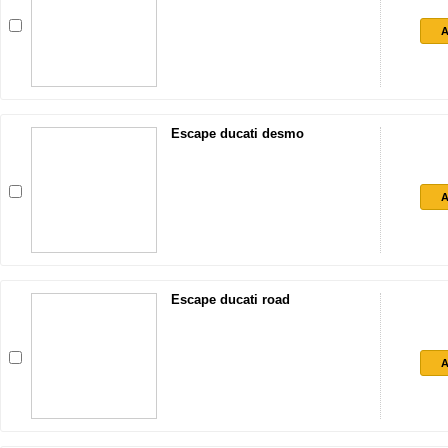
A
Escape ducati desmo
A
Escape ducati road
A