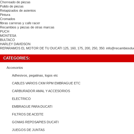
Chorreado de piezas
Pulido de piezas
Retapizados de asientos
Pintura
Cromados
fibras carreras y cafe racer
Recambios y piezas de otras marcas
PUCH
MONTESA
BULTACO
HARLEY DAVIDSON
REPARAMOS EL MOTOR DE TU DUCATI 125, 160, 175, 200, 250, 350. info@recambiosducat
CATEGORIES:
Accesorios
Adhesivos, pegatinas, logos etc
CABLES VARIOS CKM RPM EMBRAGUE ETC
CARBURADOR AMAL Y ACCESORIOS
ELECTRICO
EMBRAGUE PARA DUCATI
FILTROS DE ACEITE
GOMAS REPOSAPIES DUCATI
JUEGOS DE JUNTAS