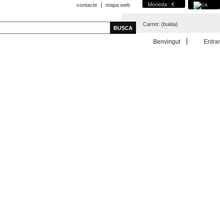
Moneda : €
contacte
mapa web
Carret:
(buida)
Benvingut
Entrar