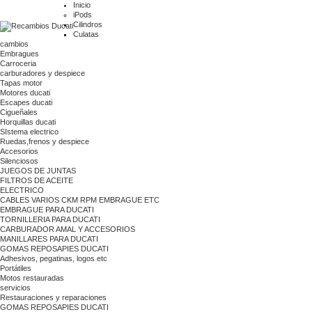
Inicio
iPods
Cilindros
Culatas
cambios
Embragues
Carroceria
carburadores y despiece
Tapas motor
Motores ducati
Escapes ducati
Cigueñales
Horquillas ducati
SIstema electrico
Ruedas,frenos y despiece
Accesorios
Silenciosos
JUEGOS DE JUNTAS
FILTROS DE ACEITE
ELECTRICO
CABLES VARIOS CKM RPM EMBRAGUE ETC
EMBRAGUE PARA DUCATI
TORNILLERIA PARA DUCATI
CARBURADOR AMAL Y ACCESORIOS
MANILLARES PARA DUCATI
GOMAS REPOSAPIES DUCATI
Adhesivos, pegatinas, logos etc
Portátiles
Motos restauradas
servicios
Restauraciones y reparaciones
GOMAS REPOSAPIES DUCATI