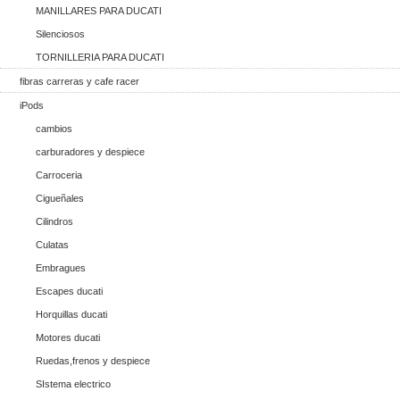
MANILLARES PARA DUCATI
Silenciosos
TORNILLERIA PARA DUCATI
fibras carreras y cafe racer
iPods
cambios
carburadores y despiece
Carroceria
Cigueñales
Cilindros
Culatas
Embragues
Escapes ducati
Horquillas ducati
Motores ducati
Ruedas,frenos y despiece
SIstema electrico