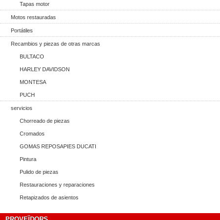
Tapas motor
Motos restauradas
Portátiles
Recambios y piezas de otras marcas
BULTACO
HARLEY DAVIDSON
MONTESA
PUCH
servicios
Chorreado de piezas
Cromados
GOMAS REPOSAPIES DUCATI
Pintura
Pulido de piezas
Restauraciones y reparaciones
Retapizados de asientos
PROVEÏDORS